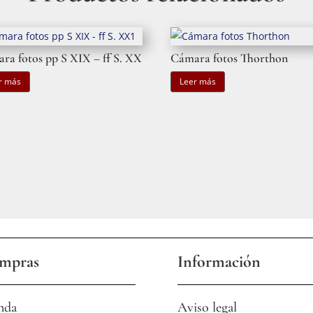
ra fotos pp S XIX – ff S. XX
Cámara fotos Thorthon
r más
Leer más
mpras
Información
nda
Aviso legal