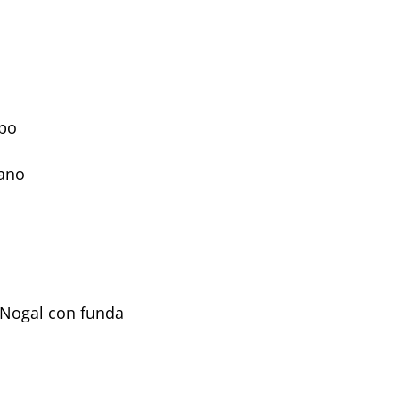
bo
bano
 Nogal con funda