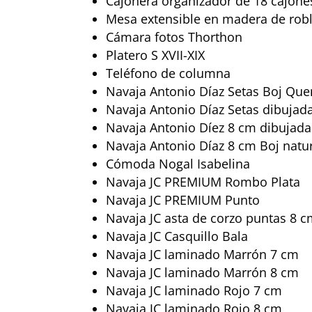
Cajonera organizador de 18 cajone
Mesa extensible en madera de roble
Cámara fotos Thorthon
Platero S XVII-XIX
Teléfono de columna
Navaja Antonio Díaz Setas Boj Q
Navaja Antonio Díaz Setas dibujad
Navaja Antonio Díez 8 cm dibujada
Navaja Antonio Díaz 8 cm Boj natu
Cómoda Nogal Isabelina
Navaja JC PREMIUM Rombo Plata
Navaja JC PREMIUM Punto
Navaja JC asta de corzo puntas 8 
Navaja JC Casquillo Bala
Navaja JC laminado Marrón 7 cm
Navaja JC laminado Marrón 8 cm
Navaja JC laminado Rojo 7 cm
Navaja JC laminado Rojo 8 cm