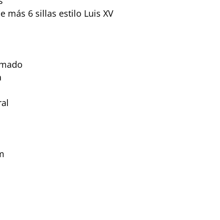
s
 más 6 sillas estilo Luis XV
uemado
a
ral
cm