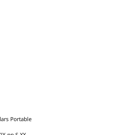
ars Portable
XIX-pp S XX