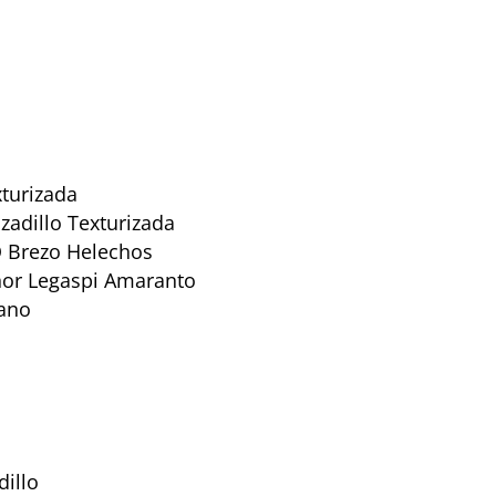
turizada
adillo Texturizada
 Brezo Helechos
or Legaspi Amaranto
bano
illo