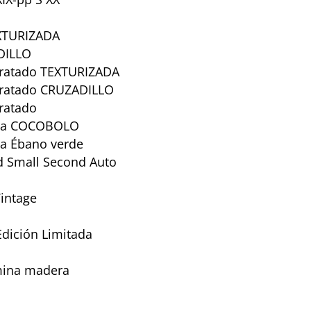
XTURIZADA
DILLO
ratado TEXTURIZADA
ratado CRUZADILLO
ratado
ata COCOBOLO
a Ébano verde
d Small Second Auto
intage
Edición Limitada
mina madera