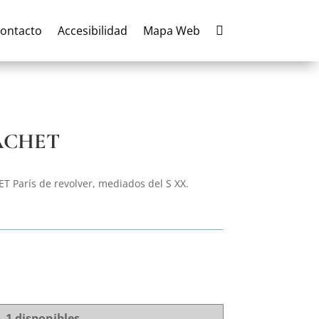
ontacto
Accesibilidad
Mapa Web

NACHET
T París de revolver, mediados del S XX.
1 disponibles