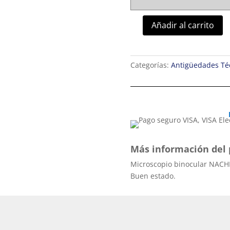
Añadir al carrito
Microscopio
NACHET
cantidad
Categorías:
Antigüedades Téc
Más información del 
Microscopio binocular NACHE
Buen estado.