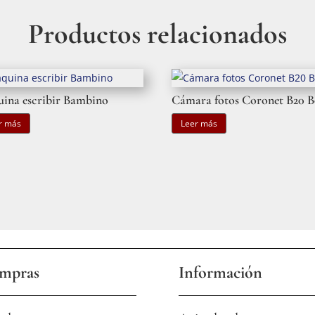
Productos relacionados
ina escribir Bambino
Cámara fotos Coronet B20 
r más
Leer más
mpras
Información