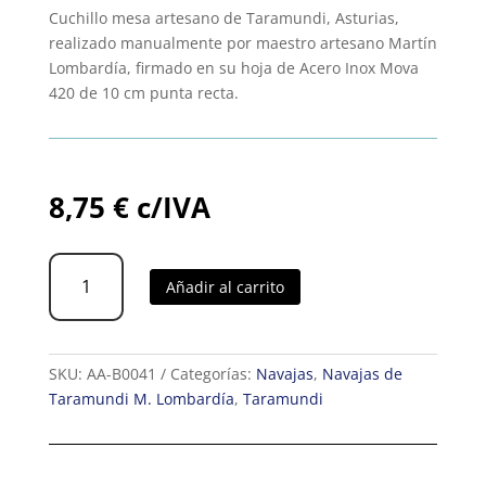
Cuchillo mesa artesano de Taramundi, Asturias,
realizado manualmente por maestro artesano Martín
Lombardía, firmado en su hoja de Acero Inox Mova
420 de 10 cm punta recta.
8,75
€
c/IVA
Cuchillo
Añadir al carrito
M.
Lombardía
mesa
Olivo
SKU:
AA-B0041
Categorías:
Navajas
,
Navajas de
Pta
Taramundi M. Lombardía
,
Taramundi
recta
10
cm