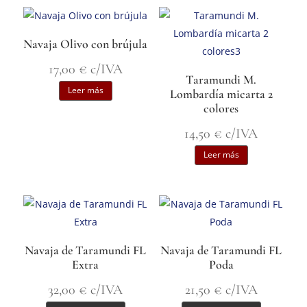
Navaja Olivo con brújula
17,00
€
c/IVA
Taramundi M.
Leer más
Lombardía micarta 2
colores
14,50
€
c/IVA
Leer más
Navaja de Taramundi FL
Navaja de Taramundi FL
Extra
Poda
32,00
€
c/IVA
21,50
€
c/IVA