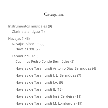
Categorías
9
Instrumentos musicales
9
1
productos
Clarinete antiguo
1
producto
146
Navajas
146
productos
2
Navajas Albacete
2
2
productos
Navajas XXL
2
productos
143
Taramundi
143
productos
3
Cuchillos Pedro Conde Bermúdez
3
productos
4
Navajas de Taramundi Antonio Díaz Bermúdez
4
product
7
Navajas de Taramundi J. L. Bermúdez
7
productos
9
Navajas de Taramundi J.A.
9
productos
16
Navajas de Taramundi JL
16
productos
11
Navajas de Taramundi José Cerdeira
11
productos
19
Navajas de Taramundi M. Lombardía
19