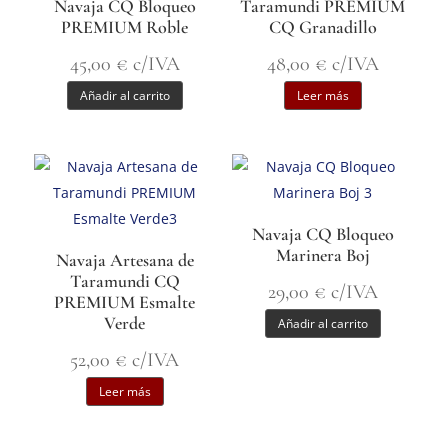
Navaja CQ Bloqueo
Taramundi PREMIUM
PREMIUM Roble
CQ Granadillo
45,00
€
c/IVA
48,00
€
c/IVA
Añadir al carrito
Leer más
Navaja CQ Bloqueo
Marinera Boj
Navaja Artesana de
Taramundi CQ
29,00
€
c/IVA
PREMIUM Esmalte
Verde
Añadir al carrito
52,00
€
c/IVA
Leer más