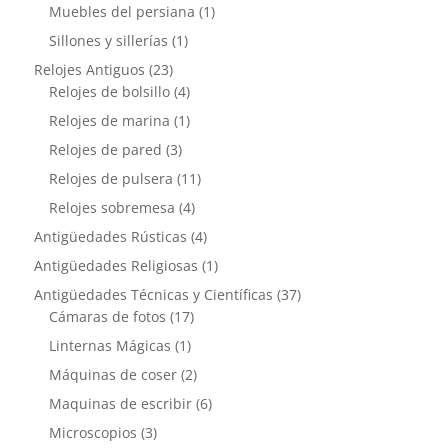
producto
1
Muebles del persiana
1
producto
1
Sillones y sillerías
1
producto
23
Relojes Antiguos
23
productos
4
Relojes de bolsillo
4
productos
1
Relojes de marina
1
producto
3
Relojes de pared
3
productos
11
Relojes de pulsera
11
productos
4
Relojes sobremesa
4
productos
4
Antigüedades Rústicas
4
productos
1
Antigüedades Religiosas
1
producto
37
Antigüedades Técnicas y Científicas
37
17
productos
Cámaras de fotos
17
productos
1
Linternas Mágicas
1
producto
2
Máquinas de coser
2
productos
6
Maquinas de escribir
6
productos
3
Microscopios
3