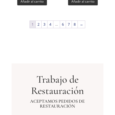
Añadir al carrito
Añadir al carrito
1
2
3
4
…
6
7
8
→
Trabajo de
Restauración
ACEPTAMOS PEDIDOS DE
RESTAURACIÓN