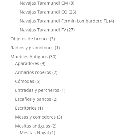
productos
8
Navajas Taramundi CM
8
productos
26
Navajas Taramundi CQ
26
productos
4
Navajas Taramundi Fermín Lombardero FL
4
productos
27
Navajas Taramundi FV
27
productos
3
Objetos de bronce
3
productos
1
Radios y gramófonos
1
producto
30
Muebles Antiguos
30
9
productos
Aparadores
9
productos
2
Armarios roperos
2
productos
5
Cómodas
5
productos
1
Entradas y percheros
1
producto
2
Escaños y bancos
2
productos
1
Escritorios
1
producto
3
Mesas y comedores
3
productos
2
Mesitas antiguas
2
1
productos
Mesitas Nogal
1