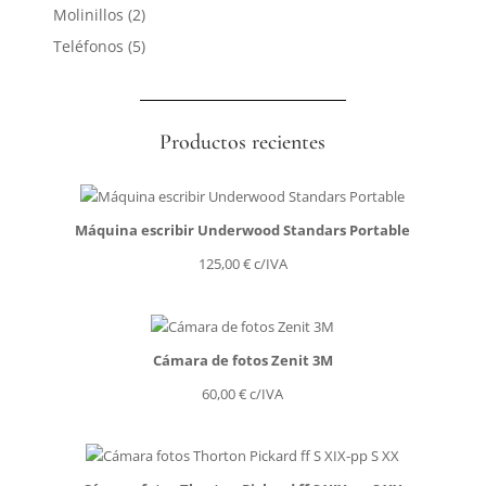
productos
2
Molinillos
2
productos
5
Teléfonos
5
productos
Productos recientes
Máquina escribir Underwood Standars Portable
125,00
€
c/IVA
Cámara de fotos Zenit 3M
60,00
€
c/IVA