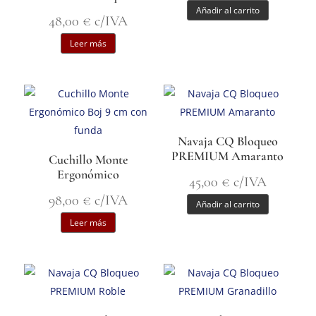
Añadir al carrito
48,00
€
c/IVA
Leer más
Navaja CQ Bloqueo
PREMIUM Amaranto
Cuchillo Monte
Ergonómico
45,00
€
c/IVA
98,00
€
c/IVA
Añadir al carrito
Leer más