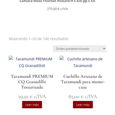
Cámara fotos Thorton Pickard ff S XIX-pp S XX
275,00
€
c/IVA
Mostrando 1–20 de 146 resultados
Taramundi PREMIUM
Cuchillo Artesano de
CQ Granadillo
Taramundi para monte-
Texturizada
caza
59,50
€
c/IVA
85,00
€
c/IVA
Leer más
Leer más