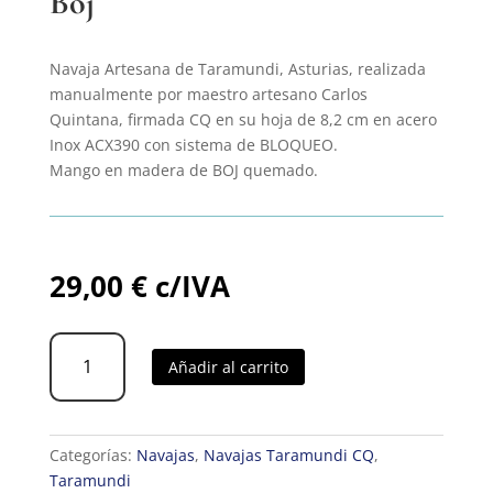
Boj
Navaja Artesana de Taramundi, Asturias, realizada
manualmente por maestro artesano Carlos
Quintana, firmada CQ en su hoja de 8,2 cm en acero
Inox ACX390 con sistema de BLOQUEO.
Mango en madera de BOJ quemado.
29,00
€
c/IVA
Navaja
Añadir al carrito
CQ
Bloqueo
Marinera
Boj
Categorías:
Navajas
,
Navajas Taramundi CQ
,
cantidad
Taramundi