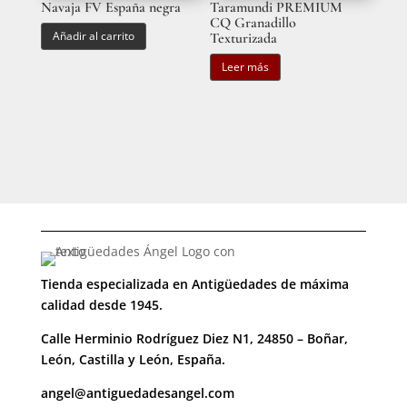
Navaja FV España negra
Taramundi PREMIUM
CQ Granadillo
Añadir al carrito
Texturizada
Leer más
Tienda especializada en Antigüedades de máxima
calidad desde 1945.
Calle Herminio Rodríguez Diez N1, 24850 – Boñar,
León, Castilla y León, España.
angel@antiguedadesangel.com