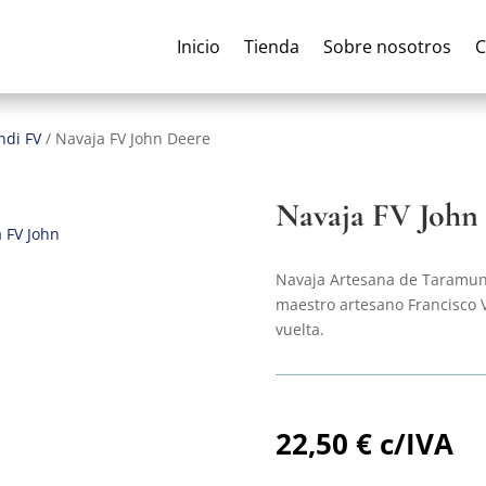
Inicio
Tienda
Sobre nosotros
C
ndi FV
/
Navaja FV John Deere
Navaja FV John
Navaja Artesana de Taramund
maestro artesano Francisco 
vuelta.
22,50
€
c/IVA