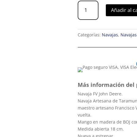
Navaja
Añadir al c
FV
John
Deere
cantidad
Categorías:
Navajas
,
Navajas
Más información del 
Navaja FV John Deere.
Navaja Artesana de Taramund
maestro artesano Francisco 
vuelta.
Mango en madera de BOJ con
Medida abierta 18 cm.
Nueva a estrenar.