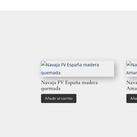
Navaja FV España madera
Nav
quemada
Ama
Añadir al carrito
Añad