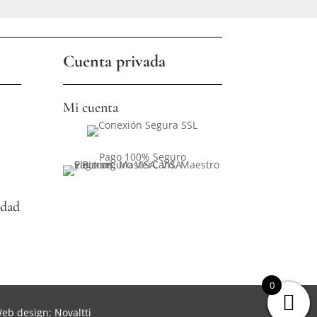
Cuenta privada
Mi cuenta
Pago 100% Seguro
idad
0
eb design: Novaltti