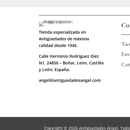
Co
Tienda especializada en
Antigüedades de máxima
Tie
calidad desde 1945.
Env
Calle Herminio Rodríguez Diez
N1, 24850 – Boñar, León, Castilla
Cam
y León, España.
angel@antiguedadesangel.com
Copyright © 2026 Antigüedades Ángel. Todo