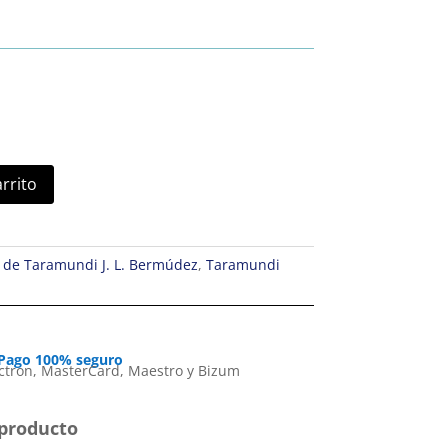
arrito
 de Taramundi J. L. Bermúdez
,
Taramundi
Pago 100% seguro
producto