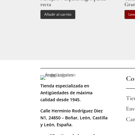
recta
Gran
Añadir al carrito
Lee
Co
Tienda especializada en
Antigüedades de máxima
Tie
calidad desde 1945.
Env
Calle Herminio Rodríguez Diez
N1, 24850 – Boñar, León, Castilla
Cam
y León, España.