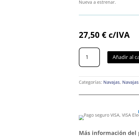
Nueva a estrenar.
27,50
€
c/IVA
Navaja
Añadir al c
J.
L.
Bermúdez
Cruzadillo
Categorías:
Navajas
,
Navajas
punta
recta
9
cm
cantidad
Más información del 