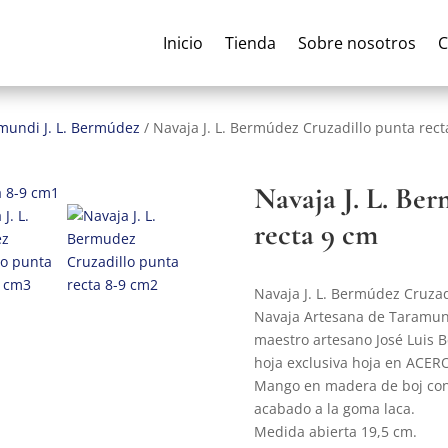
Inicio
Tienda
Sobre nosotros
C
mundi J. L. Bermúdez
/
Navaja J. L. Bermúdez Cruzadillo punta rec
Navaja J. L. Be
recta 9 cm
Navaja J. L. Bermúdez Cruzad
Navaja Artesana de Taramund
maestro artesano José Luis 
hoja exclusiva hoja en ACE
Mango en madera de boj con
acabado a la goma laca.
Medida abierta 19,5 cm.