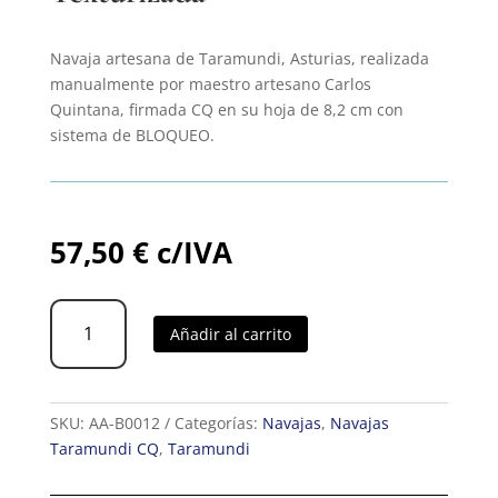
Navaja artesana de Taramundi, Asturias, realizada
manualmente por maestro artesano Carlos
Quintana, firmada CQ en su hoja de 8,2 cm con
sistema de BLOQUEO.
57,50
€
c/IVA
Navaja
Añadir al carrito
PREMIUM
CQ
Amaranto
Cruzadillo
SKU:
AA-B0012
Categorías:
Navajas
,
Navajas
Texturizada
Taramundi CQ
,
Taramundi
cantidad