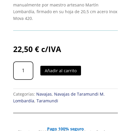
manualmente por maestro artesano Martín
Lombardía, firmado en su hoja de 20,5 cm acero Inox
Mova 420.
22,50
€
c/IVA
Cuchillo
Añadir al carrito
M.
Lombardía
Cebollero
Olivo
Categorías:
Navajas
,
Navajas de Taramundi M.
XL
Lombardía
,
Taramundi
cantidad
Pago 100% seguro